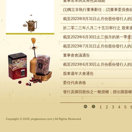
董事名單與其角色及職能
(1)獨立非執行董事辭任；(2)董事委員會
截至2023年8月31日止月份股份發行人
於二零二三年八月二十五日舉行之 股東
截至2023年6月30日止三個月的第一季
截至2023年7月31日止月份股份發行人
董事會會議通告
截至2023年6月30日止月份股份發行人
股東週年大會通告
委任代表表格
發行及購回股份之一般授權；授出購股權
1
2
3
4
5
Copyright ©
2026 yingkeetea.com | All Rights Reserved.