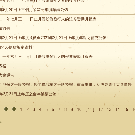
一年八月二十七日舉行之股東週年大會的投票結果
1年6月30日止三個月的第一季度業績公佈
二一年七月三十一日止月份股份發行人的證券變動月報表
議通告
0年3月31日止年度及截至2021年3月31日止年度年報之補充公佈
第436條所規定資料
二一年六月三十日止月份股份發行人的證券變動月報表
表格
大會通告
回股份之一般授權；授出購股權之一般授權；重選董事；及股東週年大會通告
1年3月31日止年度之全年業績公佈
1
2
3
4
5
6
7
8
9
10
[
11
]
12
13
14
15
1
d.